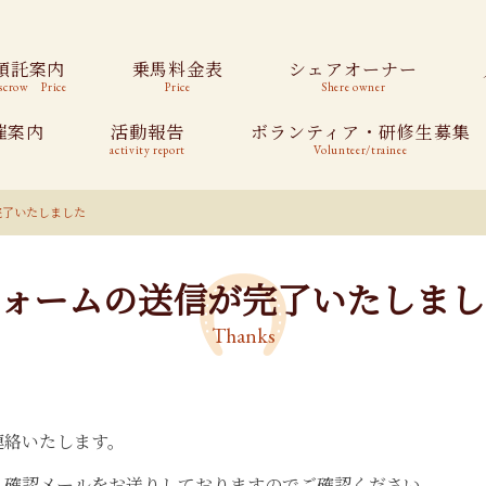
預託案内
乗馬料金表
シェアオーナー
scrow Price
Price
Shere owner
催案内
活動報告
ボランティア・研修生募集
activity report
Volunteer/trainee
完了いたしました
フォームの送信が完了いたしまし
Thanks
連絡いたします。
、確認メールをお送りしておりますのでご確認ください。