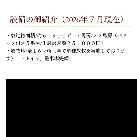
設備の御紹介（2026年７月現在）
・敷地総面積/約６，９００㎡ ・馬房/２２馬房（パド
ック付き５馬房/１馬房月額２５，０００円）
・放牧地/全１６ヶ所（全て単独放牧を実施しておりま
す）
・トイレ、駐車場完備