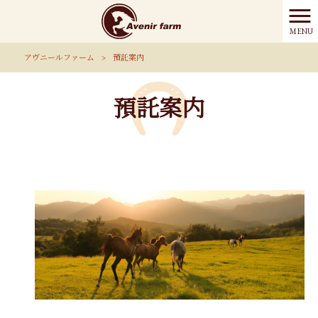
MENU
アヴニールファーム
>
預託案内
預託案内