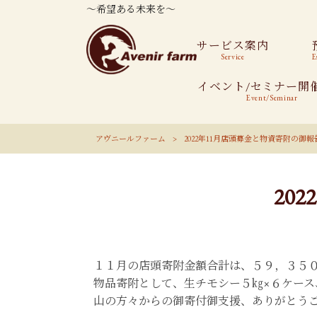
～希望ある未来を～
サービス案内
Service
E
イベント/セミナー開
Event/Seminar
アヴニールファーム
>
2022年11月店頭募金と物資寄附の御報
20
１１月の店頭寄附金額合計は、５９，３５
物品寄附として、生チモシー５㎏×６ケース
山の方々からの御寄付御支援、ありがとう