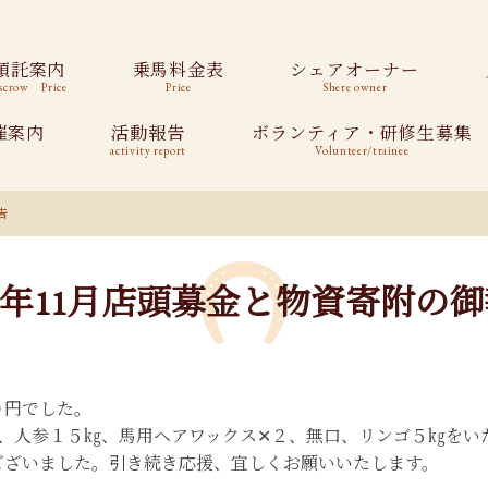
預託案内
乗馬料金表
シェアオーナー
scrow Price
Price
Shere owner
催案内
活動報告
ボランティア・研修生募集
activity report
Volunteer/trainee
告
22年11月店頭募金と物資寄附の
０円でした。
、人参１５㎏、馬用ヘアワックス✕２、無口、リンゴ５㎏をい
ございました。引き続き応援、宜しくお願いいたします。