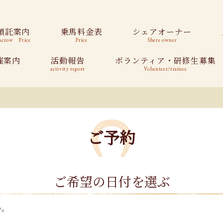
預託案内
乗馬料金表
シェアオーナー
scrow Price
Price
Shere owner
催案内
活動報告
ボランティア・研修生募集
activity report
Volunteer/trainee
ご予約
ご希望の日付を選ぶ
い。