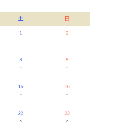
土
日
1
2
－
－
8
9
－
－
15
16
－
－
22
23
○
○