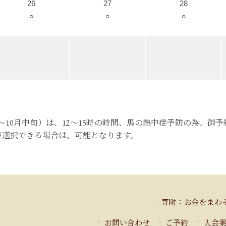
26
27
28
○
○
○
月～10月中旬）は、12～15時の時間、馬の熱中症予防の為、
が選択できる場合は、可能となります。
寄附：お金をまわ
お問い合わせ
ご予約
入会