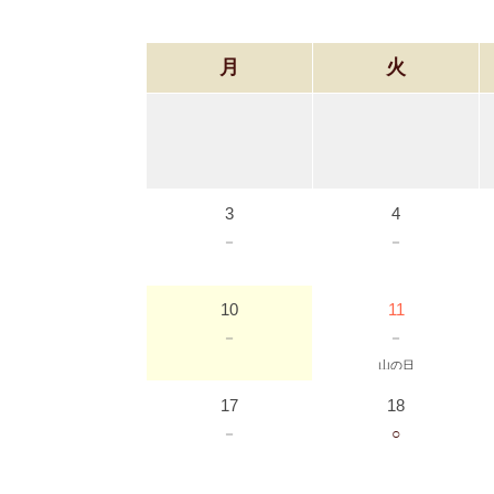
月
火
3
4
－
－
10
11
－
－
山の日
17
18
－
○